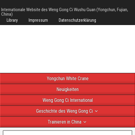
Internationale Website des Weng Gong Ci Wushu Guan (Yongchun, Fujian,
China)
Library
Impressum
Datenschutzerklärung
Yongchun White Crane
Neuigkeiten
Weng Gong Ci International
Geschichte des Weng Gong Ci
Trainieren in China