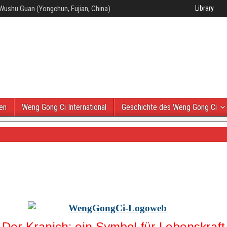
Wushu Guan (Yongchun, Fujian, China)
Library
en
Weng Gong Ci International
Geschichte des Weng Gong Ci
Der Kranich: ein Symbol für Lebenskraft