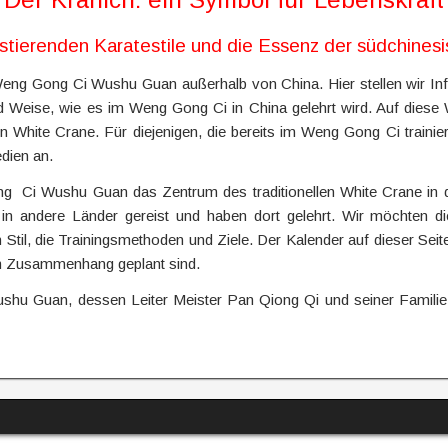
xistierenden Karatestile und die Essenz der südchine
s Weng Gong Ci Wushu Guan außerhalb von China. Hier stellen wir I
d Weise, wie es im Weng Gong Ci in China gelehrt wird. Auf diese
n White Crane. Für diejenigen, die bereits im Weng Gong Ci traini
dien an.
ng Ci Wushu Guan das Zentrum des traditionellen White Crane in
 andere Länder gereist und haben dort gelehrt. Wir möchten dies
n Stil, die Trainingsmethoden und Ziele. Der Kalender auf dieser Seit
sem Zusammenhang geplant sind.
u Guan, dessen Leiter Meister Pan Qiong Qi und seiner Familie f