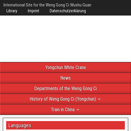
International Site for the Weng Gong Ci Wushu Guan
Library
Imprint
Datenschutzerklärung
Yongchun White Crane
News
Departments of the Weng Gong Ci
History of Weng Gong Ci (Yongchun)
Train in China
Languages