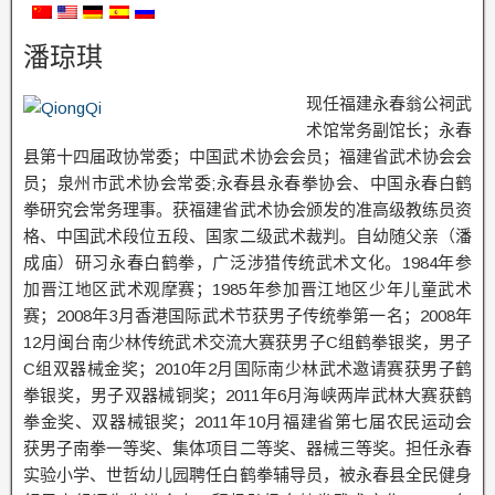
潘琼琪
现任福建永春翁公祠武
术馆常务副馆长；永春
县第十四届政协常委；中国武术协会会员；福建省武术协会会
员；泉州市武术协会常委;永春县永春拳协会、中国永春白鹤
拳研究会常务理事。获福建省武术协会颁发的准高级教练员资
格、中国武术段位五段、国家二级武术裁判。自幼随父亲（潘
成庙）研习永春白鹤拳，广泛涉猎传统武术文化。1984年参
加晋江地区武术观摩赛；1985年参加晋江地区少年儿童武术
赛；2008年3月香港国际武术节获男子传统拳第一名；2008年
12月闽台南少林传统武术交流大赛获男子C组鹤拳银奖，男子
C组双器械金奖；2010年2月国际南少林武术邀请赛获男子鹤
拳银奖，男子双器械铜奖；2011年6月海峡两岸武林大赛获鹤
拳金奖、双器械银奖；2011年10月福建省第七届农民运动会
获男子南拳一等奖、集体项目二等奖、器械三等奖。担任永春
实验小学、世哲幼儿园聘任白鹤拳辅导员，被永春县全民健身