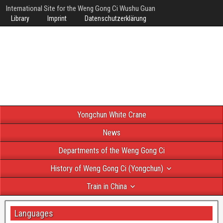
International Site for the Weng Gong Ci Wushu Guan
Library
Imprint
Datenschutzerklärung
Yongchun White Crane
News
Departments of the Weng Gong Ci
History of Weng Gong Ci (Yongchun)
Train in China
Languages