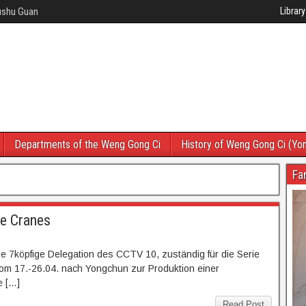
Wushu Guan
Library
Departments of the Weng Gong Ci
History of Weng Gong Ci (Yo
Fa
te Cranes
e 7köpfige Delegation des CCTV 10, zuständig für die Serie
vom 17.-26.04. nach Yongchun zur Produktion einer
e […]
Read Post