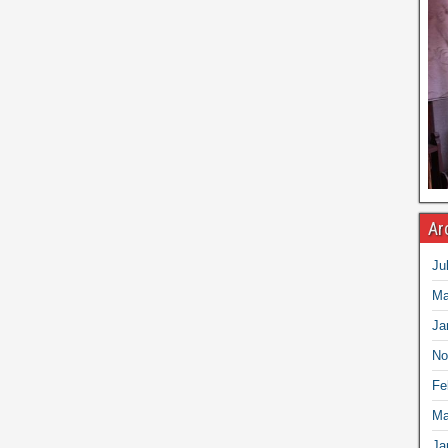
Ar
Ju
Ma
Ja
No
Fe
Ma
Ja