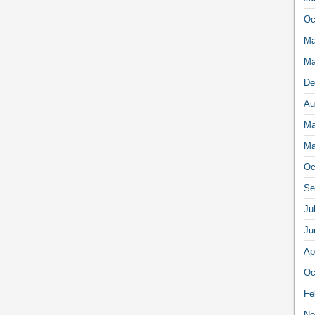
Oc
Ma
Ma
De
Au
Ma
Ma
Oc
Se
Ju
Ju
Ap
Oc
Fe
No