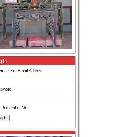
g In
rname or Email Address
ssword
Remember Me
g In