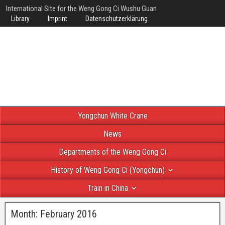
International Site for the Weng Gong Ci Wushu Guan
Library
Imprint
Datenschutzerklärung
Yongchun White Crane
News
Departments of the Weng Gong Ci
History of Weng Gong Ci (Yongchun)
Train in China
Month:
February 2016